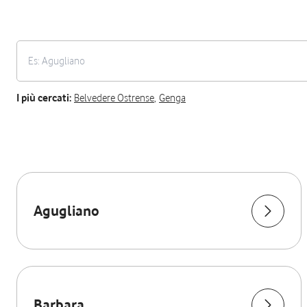
I più cercati:
Belvedere Ostrense
,
Genga
Agugliano
Barbara