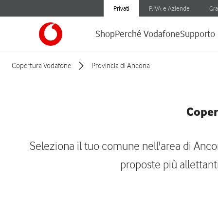
Privati
P.IVA e Aziende
Gra
Shop
Perché Vodafone
Supporto
Copertura Vodafone
Provincia di Ancona
Coper
Seleziona il tuo comune nell'area di Ancona,
proposte più allettanti