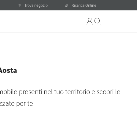
Trova negozio
Ricarica Online
 Aosta
obile presenti nel tuo territorio e scopri le
zzate per te