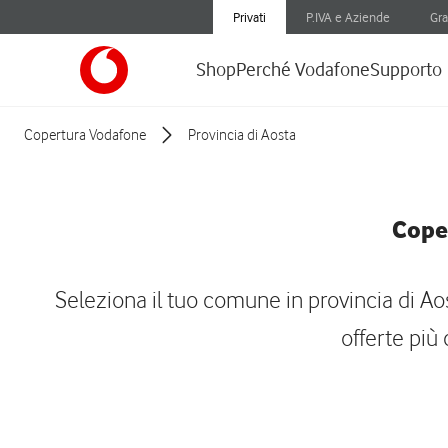
Privati
P.IVA e Aziende
Gra
Shop
Perché Vodafone
Supporto
Copertura Vodafone
Provincia di Aosta
Coper
Seleziona il tuo comune in provincia di Aost
offerte più