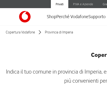
Privati
P.IVA e Aziende
Gra
Shop
Perché Vodafone
Supporto
Copertura Vodafone
Provincia di Imperia
Copert
Indica il tuo comune in provincia di Imperia, e
più convenienti per 