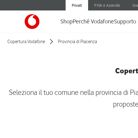
Privati
P.IVA e Aziende
Gra
Shop
Perché Vodafone
Supporto
Copertura Vodafone
Provincia di Piacenza
Copert
Seleziona il tuo comune nella provincia di Pia
proposte