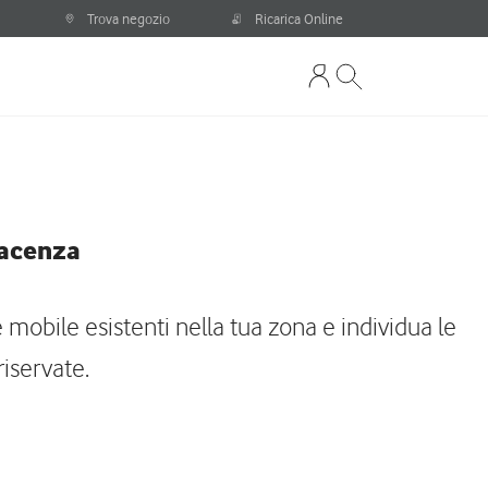
Trova negozio
Ricarica Online
iacenza
 mobile esistenti nella tua zona e individua le
iservate.