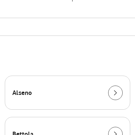
Alseno
Bettola