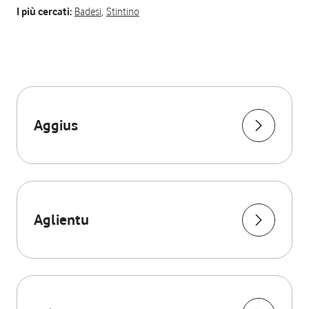
I più cercati:
Badesi
,
Stintino
Aggius
Aglientu