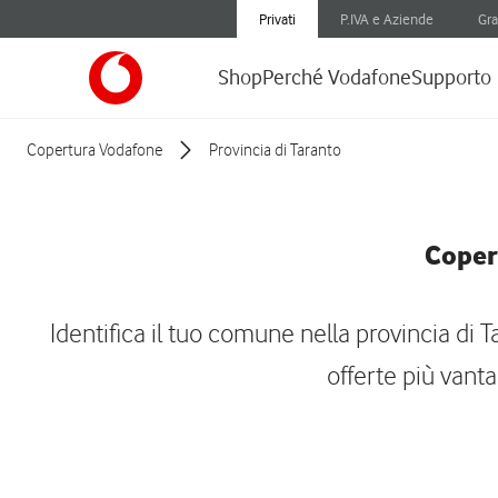
Privati
P.IVA e Aziende
Gra
Shop
Perché Vodafone
Supporto
Copertura Vodafone
Provincia di Taranto
Copert
Identifica il tuo comune nella provincia di T
offerte più vant