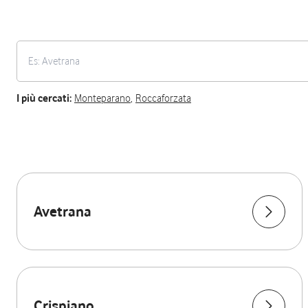
I più cercati:
Monteparano
,
Roccaforzata
Avetrana
Crispiano