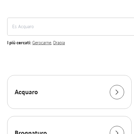
I più cercati:
Gerocarne
,
Drapia
Acquaro
Brognaturo