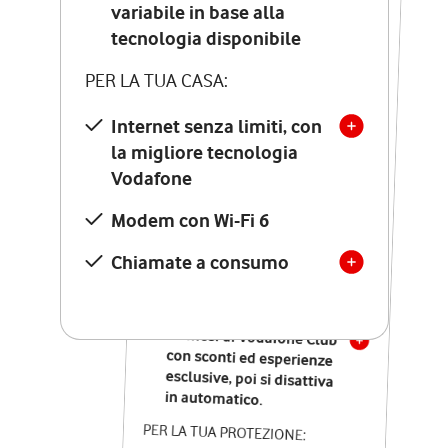
Costo di attivazione
variabile in base alla
variabile in base alla
tecnologia disponibile
tecnologia disponibile
PER LA TUA CASA:
PER LA TUA CASA:
Internet senza limiti, con
la migliore tecnologia
Internet senza limiti, con
la migliore tecnologia
Vodafone
Vodafone
Modem Seven con Wi-Fi 7
Modem con Wi-Fi 6
Chiamate illimitate verso
numeri fissi e mobili
Chiamate a consumo
nazionali
SOLO SE ATTIVI ONLINE:
12 mesi di Vodafone Club
con sconti ed esperienze
esclusive, poi si disattiva
in automatico.
PER LA TUA PROTEZIONE: