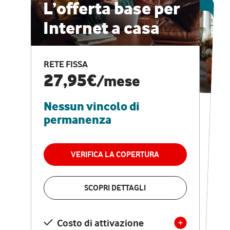
ESCLUSIVA ONLINE
L’offerta base per
Internet a casa
CASA PRO
Internet veloce e
RETE FISSA
vantaggi speciali
27,95€
/mese
Nessun vincolo di
RETE FISSA + VODAFONE CLUB
29,95€
/mese
permanenza
Nessun vincolo di
permanenza
VERIFICA LA COPERTURA
VERIFICA LA COPERTURA
SCOPRI DETTAGLI
SCOPRI DETTAGLI
Costo di attivazione