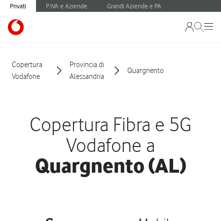
Privati
P.IVA e Aziende
Grandi Aziende e PA
Copertura
Provincia di
Quargnento
Vodafone
Alessandria
Copertura Fibra e 5G
Vodafone a
Quargnento (AL)