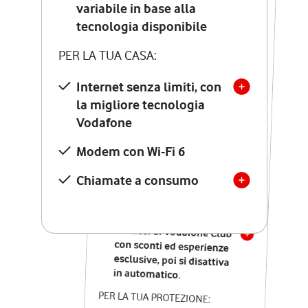
Costo di attivazione
variabile in base alla
variabile in base alla
tecnologia disponibile
tecnologia disponibile
PER LA TUA CASA:
PER LA TUA CASA:
Internet senza limiti, con
la migliore tecnologia
Internet senza limiti, con
la migliore tecnologia
Vodafone
Vodafone
Modem Seven con Wi-Fi 7
Modem con Wi-Fi 6
Chiamate illimitate verso
numeri fissi e mobili
Chiamate a consumo
nazionali
SOLO SE ATTIVI ONLINE:
12 mesi di Vodafone Club
con sconti ed esperienze
esclusive, poi si disattiva
in automatico.
PER LA TUA PROTEZIONE: