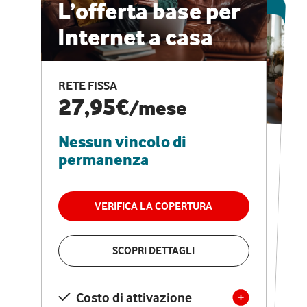
ESCLUSIVA ONLINE
L’offerta base per
Internet a casa
CASA PRO
Internet veloce e
RETE FISSA
vantaggi speciali
27,95€
/mese
Nessun vincolo di
RETE FISSA + VODAFONE CLUB
29,95€
/mese
permanenza
Nessun vincolo di
permanenza
VERIFICA LA COPERTURA
VERIFICA LA COPERTURA
SCOPRI DETTAGLI
SCOPRI DETTAGLI
Costo di attivazione