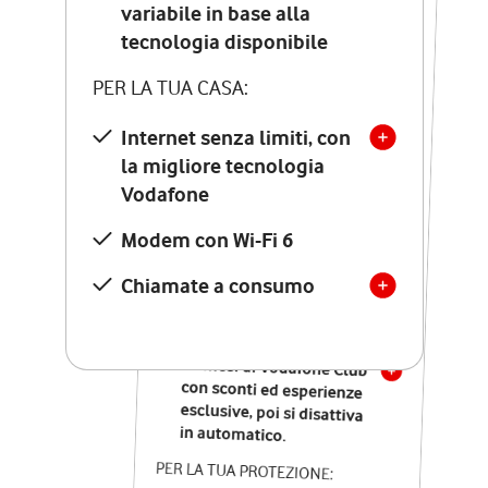
Costo di attivazione
variabile in base alla
variabile in base alla
tecnologia disponibile
tecnologia disponibile
PER LA TUA CASA:
PER LA TUA CASA:
Internet senza limiti, con
la migliore tecnologia
Internet senza limiti, con
la migliore tecnologia
Vodafone
Vodafone
Modem Seven con Wi-Fi 7
Modem con Wi-Fi 6
Chiamate illimitate verso
numeri fissi e mobili
Chiamate a consumo
nazionali
SOLO SE ATTIVI ONLINE:
12 mesi di Vodafone Club
con sconti ed esperienze
esclusive, poi si disattiva
in automatico.
PER LA TUA PROTEZIONE: