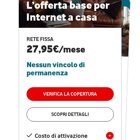
ESCLUSIVA ONLINE
L’offerta base per
Internet a casa
CASA PRO
Internet veloce e
RETE FISSA
vantaggi speciali
27,95€
/mese
Nessun vincolo di
RETE FISSA + VODAFONE CLUB
29,95€
/mese
permanenza
Nessun vincolo di
permanenza
VERIFICA LA COPERTURA
VERIFICA LA COPERTURA
SCOPRI DETTAGLI
SCOPRI DETTAGLI
Costo di attivazione