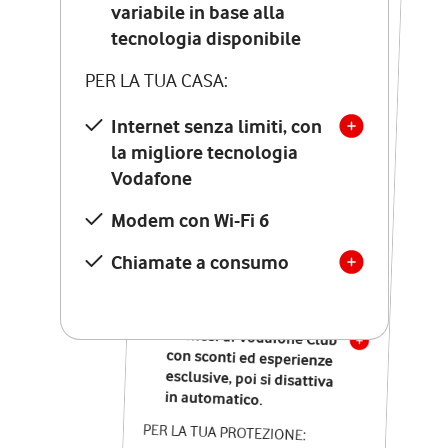
Costo di attivazione
variabile in base alla
variabile in base alla
tecnologia disponibile
tecnologia disponibile
PER LA TUA CASA:
PER LA TUA CASA:
Internet senza limiti, con
la migliore tecnologia
Internet senza limiti, con
la migliore tecnologia
Vodafone
Vodafone
Modem Seven con Wi-Fi 7
Modem con Wi-Fi 6
Chiamate illimitate verso
numeri fissi e mobili
Chiamate a consumo
nazionali
SOLO SE ATTIVI ONLINE:
12 mesi di Vodafone Club
con sconti ed esperienze
esclusive, poi si disattiva
in automatico.
PER LA TUA PROTEZIONE: