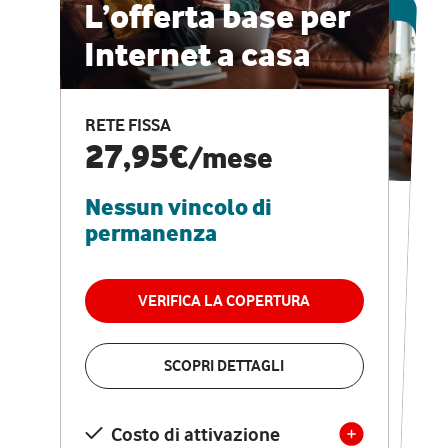
ESCLUSIVA ONLINE
L’offerta base per
Internet a casa
CASA PRO
Internet veloce e
RETE FISSA
vantaggi speciali
27,95€
/mese
Nessun vincolo di
RETE FISSA + VODAFONE CLUB
29,95€
/mese
permanenza
Nessun vincolo di
permanenza
VERIFICA LA COPERTURA
VERIFICA LA COPERTURA
SCOPRI DETTAGLI
SCOPRI DETTAGLI
Costo di attivazione