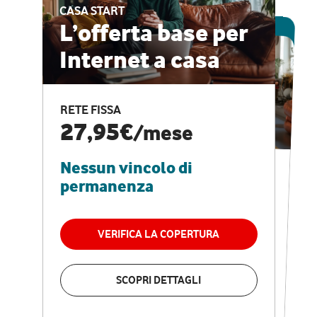
CASA START
ESCLUSIVA ONLINE
L’offerta base per
Internet a casa
CASA PRO
Internet veloce e
RETE FISSA
vantaggi speciali
27,95€
/mese
Nessun vincolo di
RETE FISSA + VODAFONE CLUB
29,95€
/mese
permanenza
Nessun vincolo di
permanenza
VERIFICA LA COPERTURA
VERIFICA LA COPERTURA
SCOPRI DETTAGLI
SCOPRI DETTAGLI