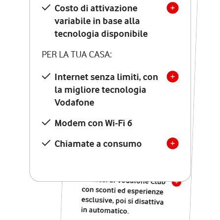
Costo di attivazione
Costo di attivazione
variabile in base alla
variabile in base alla
tecnologia disponibile
tecnologia disponibile
PER LA TUA CASA:
PER LA TUA CASA:
Internet senza limiti, con
la migliore tecnologia
Internet senza limiti, con
la migliore tecnologia
Vodafone
Vodafone
Modem Seven con Wi-Fi 7
Modem con Wi-Fi 6
Chiamate illimitate verso
numeri fissi e mobili
Chiamate a consumo
nazionali
SOLO SE ATTIVI ONLINE:
12 mesi di Vodafone Club
con sconti ed esperienze
esclusive, poi si disattiva
in automatico.