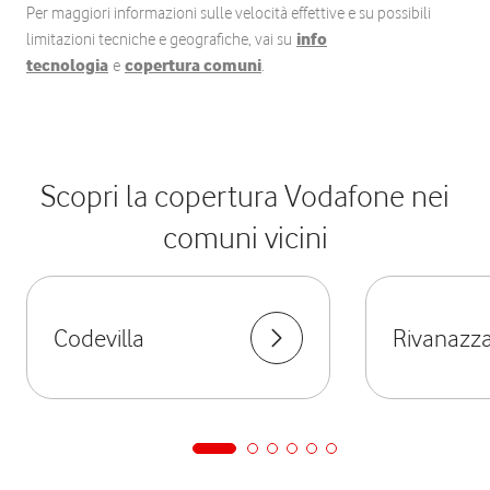
Per maggiori informazioni sulle velocità effettive e su possibili
limitazioni tecniche e geografiche, vai su
info
tecnologia
e
copertura comuni
.
Scopri la copertura Vodafone nei
comuni vicini
Codevilla
Rivanazz