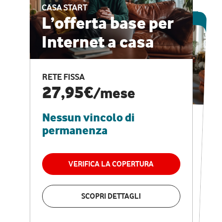
CASA START
ESCLUSIVA ONLINE
L’offerta base per
Internet a casa
CASA PRO
Internet veloce e
RETE FISSA
vantaggi speciali
27,95€
/mese
Nessun vincolo di
RETE FISSA + VODAFONE CLUB
29,95€
/mese
permanenza
Nessun vincolo di
permanenza
VERIFICA LA COPERTURA
VERIFICA LA COPERTURA
SCOPRI DETTAGLI
SCOPRI DETTAGLI