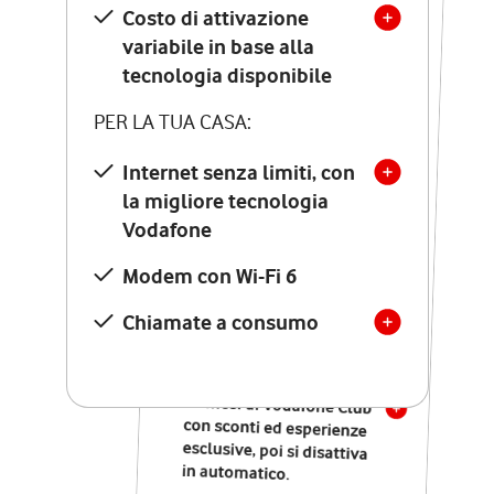
Costo di attivazione
Costo di attivazione
variabile in base alla
variabile in base alla
tecnologia disponibile
tecnologia disponibile
PER LA TUA CASA:
PER LA TUA CASA:
Internet senza limiti, con
la migliore tecnologia
Internet senza limiti, con
la migliore tecnologia
Vodafone
Vodafone
Modem Seven con Wi-Fi 7
Modem con Wi-Fi 6
Chiamate illimitate verso
numeri fissi e mobili
Chiamate a consumo
nazionali
SOLO SE ATTIVI ONLINE:
12 mesi di Vodafone Club
con sconti ed esperienze
esclusive, poi si disattiva
in automatico.