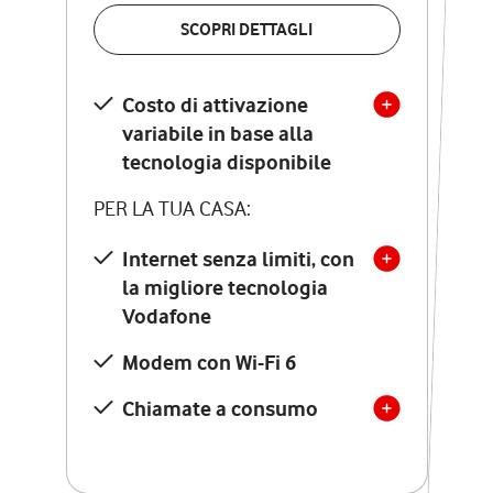
VERIFICA LA COPERTURA
SCOPRI DETTAGLI
SCOPRI DETTAGLI
Costo di attivazione
Costo di attivazione
variabile in base alla
variabile in base alla
tecnologia disponibile
tecnologia disponibile
PER LA TUA CASA:
PER LA TUA CASA:
Internet senza limiti, con
la migliore tecnologia
Internet senza limiti, con
la migliore tecnologia
Vodafone
Vodafone
Modem Seven con Wi-Fi 7
Modem con Wi-Fi 6
Chiamate illimitate verso
numeri fissi e mobili
Chiamate a consumo
nazionali
SOLO SE ATTIVI ONLINE:
12 mesi di Vodafone Club
con sconti ed esperienze
esclusive, poi si disattiva