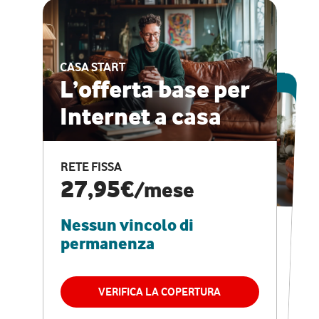
CASA START
ESCLUSIVA ONLINE
L’offerta base per
Internet a casa
CASA PRO
Internet veloce e
RETE FISSA
vantaggi speciali
27,95€
/mese
Nessun vincolo di
RETE FISSA + VODAFONE CLUB
29,95€
/mese
permanenza
Nessun vincolo di
permanenza
VERIFICA LA COPERTURA