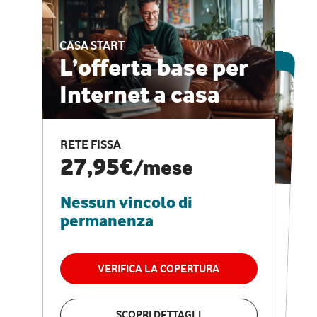
CASA START
ESCLUSIVA ONLINE
L’offerta base per
Internet a casa
CASA PRO
Internet veloce e
RETE FISSA
vantaggi speciali
27,95€
/mese
Nessun vincolo di
RETE FISSA + VODAFONE CLUB
29,95€
/mese
permanenza
Nessun vincolo di
permanenza
VERIFICA LA COPERTURA
VERIFICA LA COPERTURA
SCOPRI DETTAGLI