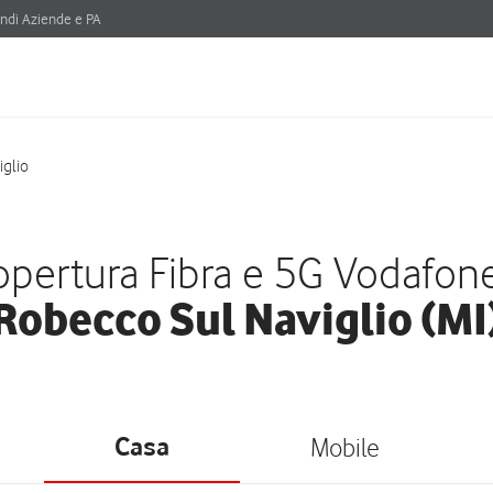
ndi Aziende e PA
glio
pertura Fibra e 5G Vodafon
Robecco Sul Naviglio (MI
Casa
Mobile