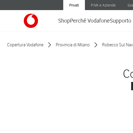
Privati
P.IVA e Aziende
Gra
Shop
Perché Vodafone
Supporto
Copertura Vodafone
Provincia di Milano
Robecco Sul Navi
Co