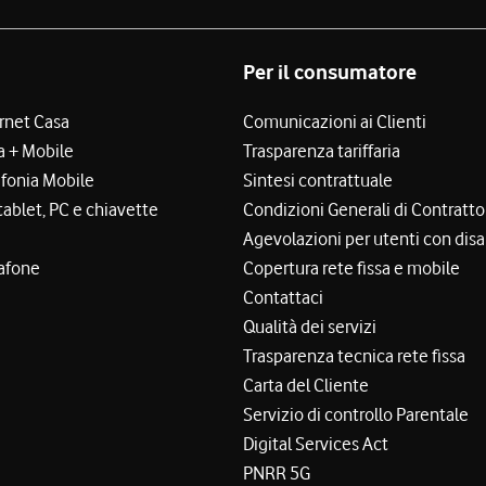
Per il consumatore
ernet Casa
Comunicazioni ai Clienti
a + Mobile
Trasparenza tariffaria
efonia Mobile
Sintesi contrattuale
tablet, PC e chiavette
Condizioni Generali di Contratto
Agevolazioni per utenti con disa
afone
Copertura rete fissa e mobile
Contattaci
Qualità dei servizi
Trasparenza tecnica rete fissa
Carta del Cliente
Servizio di controllo Parentale
Digital Services Act
PNRR 5G