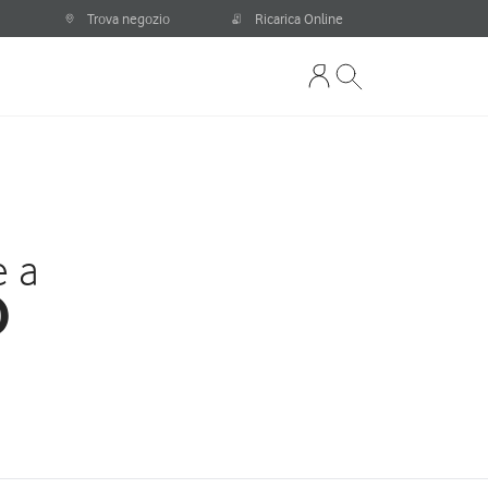
Trova negozio
Ricarica Online
e a
)