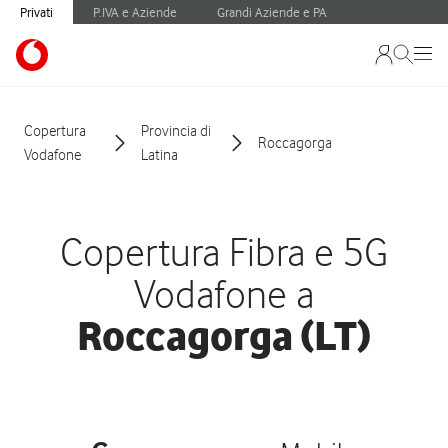
Privati
P.IVA e Aziende
Grandi Aziende e PA
Copertura
Provincia di
Roccagorga
Vodafone
Latina
Copertura Fibra e 5G
Vodafone a
Roccagorga (LT)