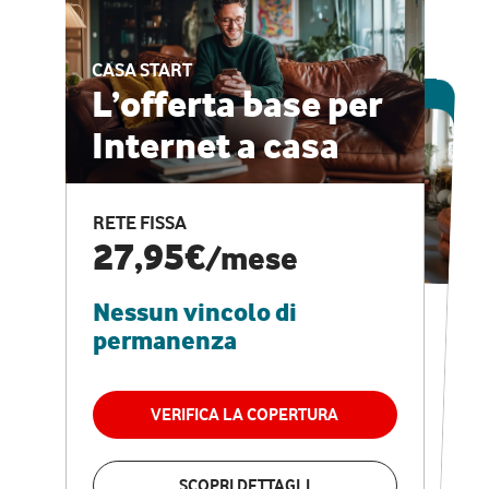
CASA START
ESCLUSIVA ONLINE
L’offerta base per
Internet a casa
CASA PRO
Internet veloce e
RETE FISSA
vantaggi speciali
27,95€
/mese
Nessun vincolo di
RETE FISSA + VODAFONE CLUB
29,95€
/mese
permanenza
Nessun vincolo di
permanenza
VERIFICA LA COPERTURA
VERIFICA LA COPERTURA
SCOPRI DETTAGLI