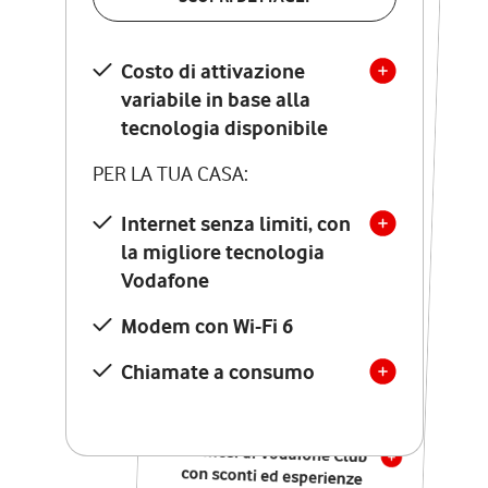
SCOPRI DETTAGLI
Costo di attivazione
Costo di attivazione
variabile in base alla
variabile in base alla
tecnologia disponibile
tecnologia disponibile
PER LA TUA CASA:
PER LA TUA CASA:
Internet senza limiti, con
la migliore tecnologia
Internet senza limiti, con
la migliore tecnologia
Vodafone
Vodafone
Modem Seven con Wi-Fi 7
Modem con Wi-Fi 6
Chiamate illimitate verso
numeri fissi e mobili
Chiamate a consumo
nazionali
SOLO SE ATTIVI ONLINE:
12 mesi di Vodafone Club
con sconti ed esperienze
esclusive, poi si disattiva