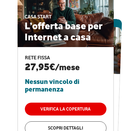
CASA START
ESCLUSIVA ONLINE
L’offerta base per
Internet a casa
CASA PRO
Internet veloce e
RETE FISSA
vantaggi speciali
27,95€
/mese
Nessun vincolo di
RETE FISSA + VODAFONE CLUB
29,95€
/mese
permanenza
Nessun vincolo di
permanenza
VERIFICA LA COPERTURA
VERIFICA LA COPERTURA
SCOPRI DETTAGLI