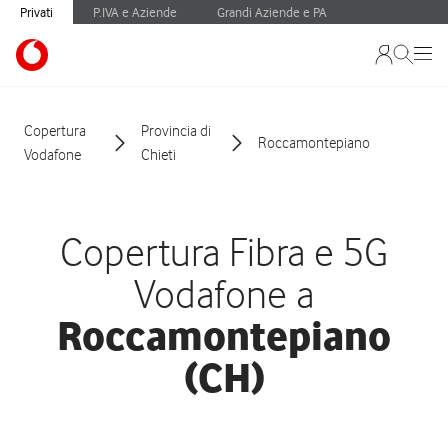
Privati
P.IVA e Aziende
Grandi Aziende e PA
Copertura
Provincia di
Roccamontepiano
Vodafone
Chieti
Copertura Fibra e 5G
Vodafone a
Roccamontepiano
(CH)