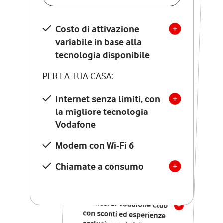
SCOPRI DETTAGLI
Costo di attivazione
Costo di attivazione
variabile in base alla
variabile in base alla
tecnologia disponibile
tecnologia disponibile
PER LA TUA CASA:
PER LA TUA CASA:
Internet senza limiti, con
la migliore tecnologia
Internet senza limiti, con
la migliore tecnologia
Vodafone
Vodafone
Modem Seven con Wi-Fi 7
Modem con Wi-Fi 6
Chiamate illimitate verso
numeri fissi e mobili
Chiamate a consumo
nazionali
SOLO SE ATTIVI ONLINE:
12 mesi di Vodafone Club
con sconti ed esperienze
esclusive, poi si disattiva