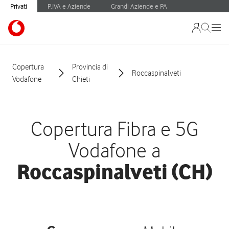
Privati
P.IVA e Aziende
Grandi Aziende e PA
Copertura
Provincia di
Roccaspinalveti
Vodafone
Chieti
Copertura Fibra e 5G
Vodafone a
Roccaspinalveti (CH)