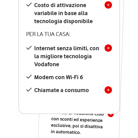
Costo di attivazione
Costo di attivazione
variabile in base alla
variabile in base alla
tecnologia disponibile
tecnologia disponibile
PER LA TUA CASA:
PER LA TUA CASA:
Internet senza limiti, con
la migliore tecnologia
Internet senza limiti, con
la migliore tecnologia
Vodafone
Vodafone
Modem Seven con Wi-Fi 7
Modem con Wi-Fi 6
Chiamate illimitate verso
numeri fissi e mobili
Chiamate a consumo
nazionali
SOLO SE ATTIVI ONLINE:
12 mesi di Vodafone Club
con sconti ed esperienze
esclusive, poi si disattiva
in automatico.