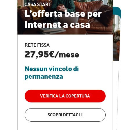
CASA START
ESCLUSIVA ONLINE
L’offerta base per
Internet a casa
CASA PRO
Internet veloce e
RETE FISSA
vantaggi speciali
27,95€
/mese
Nessun vincolo di
RETE FISSA + VODAFONE CLUB
29,95€
/mese
permanenza
Nessun vincolo di
permanenza
VERIFICA LA COPERTURA
VERIFICA LA COPERTURA
SCOPRI DETTAGLI
SCOPRI DETTAGLI