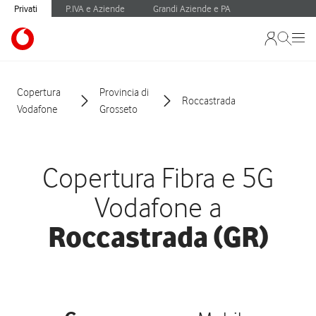
Privati
P.IVA e Aziende
Grandi Aziende e PA
Copertura
Provincia di
Roccastrada
Vodafone
Grosseto
Copertura Fibra e 5G
Vodafone a
Roccastrada (GR)