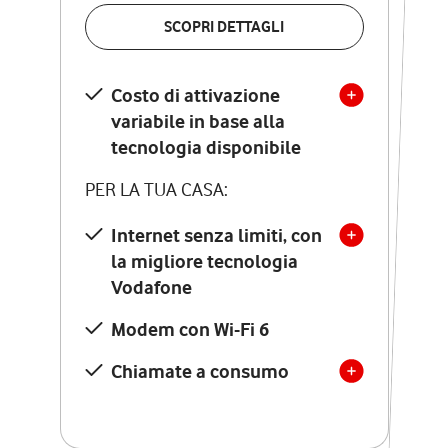
VERIFICA LA COPERTURA
SCOPRI DETTAGLI
SCOPRI DETTAGLI
Costo di attivazione
Costo di attivazione
variabile in base alla
variabile in base alla
tecnologia disponibile
tecnologia disponibile
PER LA TUA CASA:
PER LA TUA CASA:
Internet senza limiti, con
la migliore tecnologia
Internet senza limiti, con
la migliore tecnologia
Vodafone
Vodafone
Modem Seven con Wi-Fi 7
Modem con Wi-Fi 6
Chiamate illimitate verso
numeri fissi e mobili
Chiamate a consumo
nazionali
SOLO SE ATTIVI ONLINE:
12 mesi di Vodafone Club
con sconti ed esperienze
esclusive, poi si disattiva