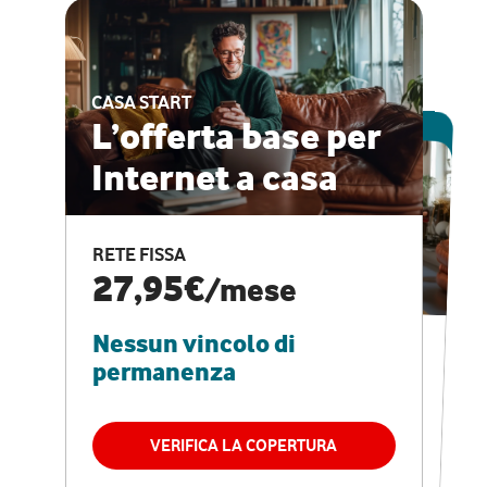
CASA START
ESCLUSIVA ONLINE
L’offerta base per
Internet a casa
CASA PRO
Internet veloce e
RETE FISSA
vantaggi speciali
27,95€
/mese
Nessun vincolo di
RETE FISSA + VODAFONE CLUB
29,95€
/mese
permanenza
Nessun vincolo di
permanenza
VERIFICA LA COPERTURA