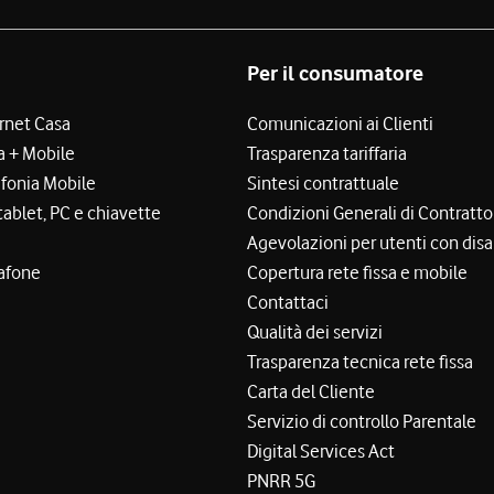
Per il consumatore
ernet Casa
Comunicazioni ai Clienti
a + Mobile
Trasparenza tariffaria
efonia Mobile
Sintesi contrattuale
tablet, PC e chiavette
Condizioni Generali di Contratto
Agevolazioni per utenti con disa
afone
Copertura rete fissa e mobile
Contattaci
Qualità dei servizi
Trasparenza tecnica rete fissa
Carta del Cliente
Servizio di controllo Parentale
Digital Services Act
PNRR 5G