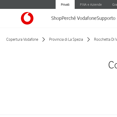
Privati
P.IVA e Aziende
Gra
Shop
Perché Vodafone
Supporto
Copertura Vodafone
Provincia di La Spezia
Rocchetta Di 
Co