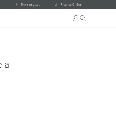
Trova negozio
Ricarica Online
e a