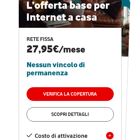
ESCLUSIVA ONLINE
L’offerta base per
Internet a casa
CASA PRO
Internet veloce e
RETE FISSA
vantaggi speciali
27,95€
/mese
Nessun vincolo di
RETE FISSA + VODAFONE CLUB
29,95€
/mese
permanenza
Nessun vincolo di
permanenza
VERIFICA LA COPERTURA
VERIFICA LA COPERTURA
SCOPRI DETTAGLI
SCOPRI DETTAGLI
Costo di attivazione