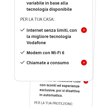
Costo di attivazione
variabile in base alla
variabile in base alla
tecnologia disponibile
tecnologia disponibile
PER LA TUA CASA:
PER LA TUA CASA:
Internet senza limiti, con
la migliore tecnologia
Internet senza limiti, con
la migliore tecnologia
Vodafone
Vodafone
Modem Seven con Wi-Fi 7
Modem con Wi-Fi 6
Chiamate illimitate verso
numeri fissi e mobili
Chiamate a consumo
nazionali
SOLO SE ATTIVI ONLINE:
12 mesi di Vodafone Club
con sconti ed esperienze
esclusive, poi si disattiva
in automatico.
PER LA TUA PROTEZIONE: