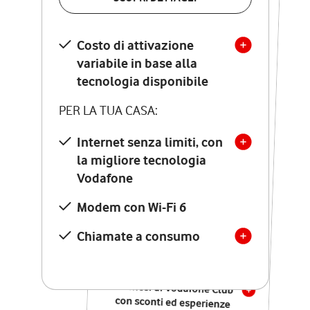
SCOPRI DETTAGLI
Costo di attivazione
Costo di attivazione
variabile in base alla
variabile in base alla
tecnologia disponibile
tecnologia disponibile
PER LA TUA CASA:
PER LA TUA CASA:
Internet senza limiti, con
la migliore tecnologia
Internet senza limiti, con
la migliore tecnologia
Vodafone
Vodafone
Modem Seven con Wi-Fi 7
Modem con Wi-Fi 6
Chiamate illimitate verso
numeri fissi e mobili
Chiamate a consumo
nazionali
SOLO SE ATTIVI ONLINE:
12 mesi di Vodafone Club
con sconti ed esperienze
esclusive, poi si disattiva