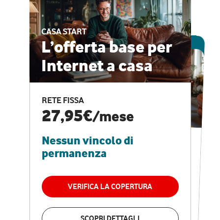
CASA START
ESCLUSIVA ONLINE
L’offerta base per
Internet a casa
CASA PRO
Internet veloce e
RETE FISSA
vantaggi speciali
27,95€
/mese
Nessun vincolo di
RETE FISSA + VODAFONE CLUB
29,95€
/mese
permanenza
Nessun vincolo di
permanenza
VERIFICA LA COPERTURA
VERIFICA LA COPERTURA
SCOPRI DETTAGLI