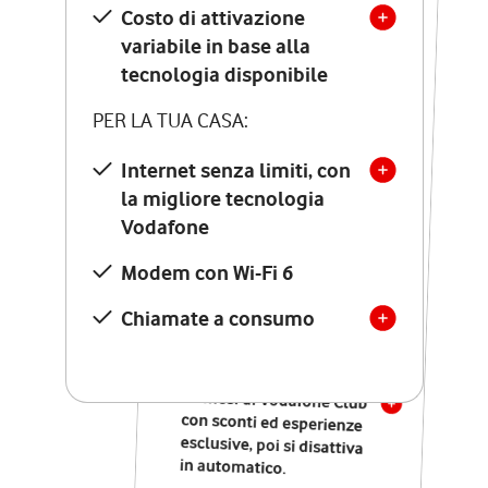
Costo di attivazione
Costo di attivazione
variabile in base alla
variabile in base alla
tecnologia disponibile
tecnologia disponibile
PER LA TUA CASA:
PER LA TUA CASA:
Internet senza limiti, con
la migliore tecnologia
Internet senza limiti, con
la migliore tecnologia
Vodafone
Vodafone
Modem Seven con Wi-Fi 7
Modem con Wi-Fi 6
Chiamate illimitate verso
numeri fissi e mobili
Chiamate a consumo
nazionali
SOLO SE ATTIVI ONLINE:
12 mesi di Vodafone Club
con sconti ed esperienze
esclusive, poi si disattiva
in automatico.