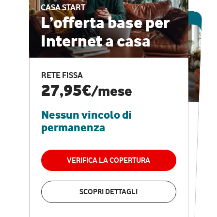
CASA START
ESCLUSIVA ONLINE
L’offerta base per
Internet a casa
CASA PRO
Internet veloce e
RETE FISSA
vantaggi speciali
27,95€
/mese
Nessun vincolo di
RETE FISSA + VODAFONE CLUB
29,95€
/mese
permanenza
Nessun vincolo di
permanenza
VERIFICA LA COPERTURA
VERIFICA LA COPERTURA
SCOPRI DETTAGLI
SCOPRI DETTAGLI