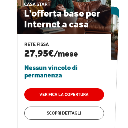
CASA START
ESCLUSIVA ONLINE
L’offerta base per
Internet a casa
CASA PRO
Internet veloce e
RETE FISSA
vantaggi speciali
27,95€
/mese
Nessun vincolo di
RETE FISSA + VODAFONE CLUB
29,95€
/mese
permanenza
Nessun vincolo di
permanenza
VERIFICA LA COPERTURA
VERIFICA LA COPERTURA
SCOPRI DETTAGLI
SCOPRI DETTAGLI