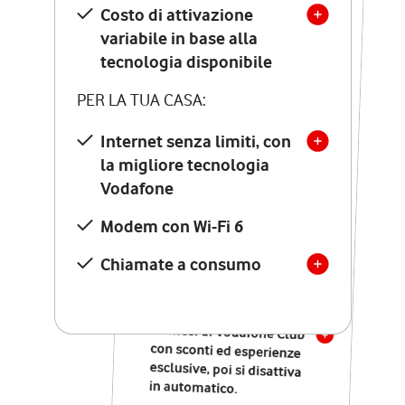
Costo di attivazione
Costo di attivazione
variabile in base alla
variabile in base alla
tecnologia disponibile
tecnologia disponibile
PER LA TUA CASA:
PER LA TUA CASA:
Internet senza limiti, con
la migliore tecnologia
Internet senza limiti, con
la migliore tecnologia
Vodafone
Vodafone
Modem Seven con Wi-Fi 7
Modem con Wi-Fi 6
Chiamate illimitate verso
numeri fissi e mobili
Chiamate a consumo
nazionali
SOLO SE ATTIVI ONLINE:
12 mesi di Vodafone Club
con sconti ed esperienze
esclusive, poi si disattiva
in automatico.