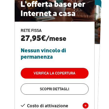
ESCLUSIVA ONLINE
L’offerta base per
Internet a casa
CASA PRO
Internet veloce e
RETE FISSA
vantaggi speciali
27,95€
/mese
Nessun vincolo di
RETE FISSA + VODAFONE CLUB
29,95€
/mese
permanenza
Nessun vincolo di
permanenza
VERIFICA LA COPERTURA
VERIFICA LA COPERTURA
SCOPRI DETTAGLI
SCOPRI DETTAGLI
Costo di attivazione