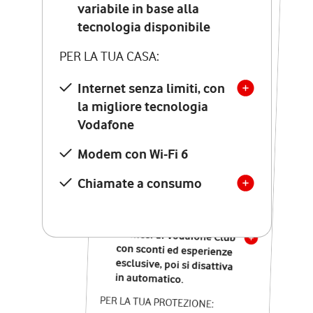
Costo di attivazione
variabile in base alla
variabile in base alla
tecnologia disponibile
tecnologia disponibile
PER LA TUA CASA:
PER LA TUA CASA:
Internet senza limiti, con
la migliore tecnologia
Internet senza limiti, con
la migliore tecnologia
Vodafone
Vodafone
Modem Seven con Wi-Fi 7
Modem con Wi-Fi 6
Chiamate illimitate verso
numeri fissi e mobili
Chiamate a consumo
nazionali
SOLO SE ATTIVI ONLINE:
12 mesi di Vodafone Club
con sconti ed esperienze
esclusive, poi si disattiva
in automatico.
PER LA TUA PROTEZIONE: