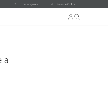
Trova negozio
Ricarica Online
e a