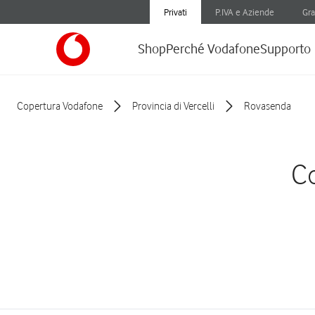
Privati
P.IVA e Aziende
Gra
Shop
Perché Vodafone
Supporto
Copertura Vodafone
Provincia di Vercelli
Rovasenda
Co