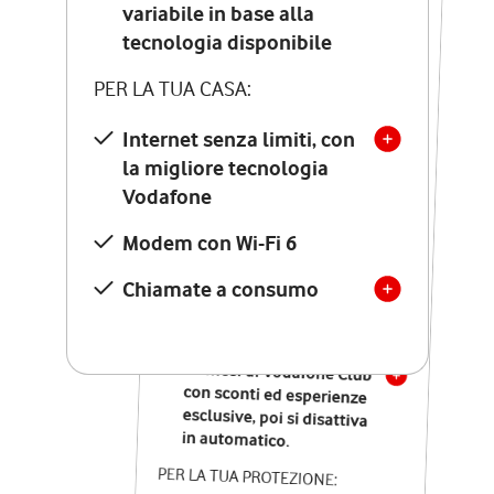
Costo di attivazione
variabile in base alla
variabile in base alla
tecnologia disponibile
tecnologia disponibile
PER LA TUA CASA:
PER LA TUA CASA:
Internet senza limiti, con
la migliore tecnologia
Internet senza limiti, con
la migliore tecnologia
Vodafone
Vodafone
Modem Seven con Wi-Fi 7
Modem con Wi-Fi 6
Chiamate illimitate verso
numeri fissi e mobili
Chiamate a consumo
nazionali
SOLO SE ATTIVI ONLINE:
12 mesi di Vodafone Club
con sconti ed esperienze
esclusive, poi si disattiva
in automatico.
PER LA TUA PROTEZIONE: