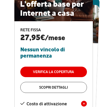
ESCLUSIVA ONLINE
L’offerta base per
Internet a casa
CASA PRO
Internet veloce e
RETE FISSA
vantaggi speciali
27,95€
/mese
Nessun vincolo di
RETE FISSA + VODAFONE CLUB
29,95€
/mese
permanenza
Nessun vincolo di
permanenza
VERIFICA LA COPERTURA
VERIFICA LA COPERTURA
SCOPRI DETTAGLI
SCOPRI DETTAGLI
Costo di attivazione