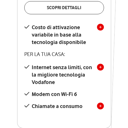
VERIFICA LA COPERTURA
SCOPRI DETTAGLI
SCOPRI DETTAGLI
Costo di attivazione
Costo di attivazione
variabile in base alla
variabile in base alla
tecnologia disponibile
tecnologia disponibile
PER LA TUA CASA:
PER LA TUA CASA:
Internet senza limiti, con
la migliore tecnologia
Internet senza limiti, con
la migliore tecnologia
Vodafone
Vodafone
Modem Seven con Wi-Fi 7
Modem con Wi-Fi 6
Chiamate illimitate verso
numeri fissi e mobili
Chiamate a consumo
nazionali
SOLO SE ATTIVI ONLINE:
12 mesi di Vodafone Club
con sconti ed esperienze
esclusive, poi si disattiva