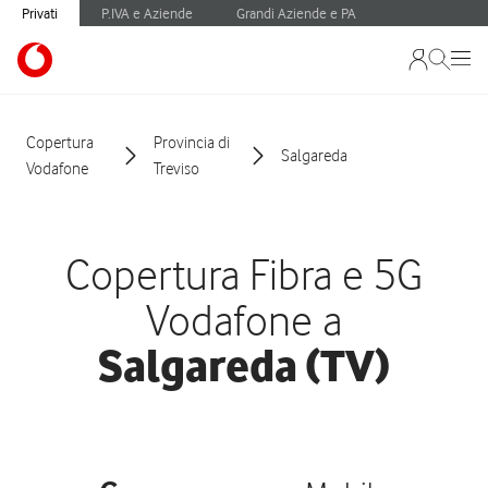
Privati
P.IVA e Aziende
Grandi Aziende e PA
Copertura
Provincia di
Salgareda
Vodafone
Treviso
Copertura Fibra e 5G
Vodafone a
Salgareda (TV)