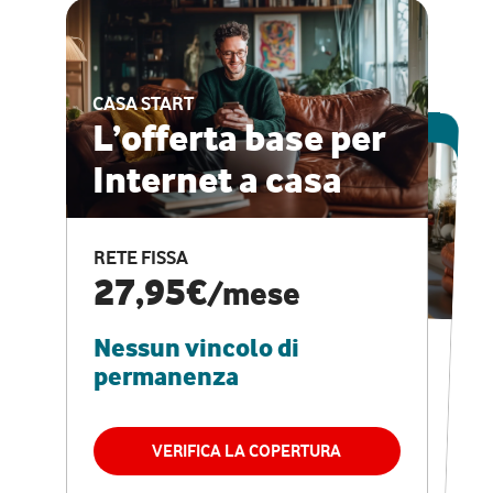
CASA START
ESCLUSIVA ONLINE
L’offerta base per
Internet a casa
CASA PRO
Internet veloce e
RETE FISSA
vantaggi speciali
27,95€
/mese
Nessun vincolo di
RETE FISSA + VODAFONE CLUB
29,95€
/mese
permanenza
Nessun vincolo di
permanenza
VERIFICA LA COPERTURA