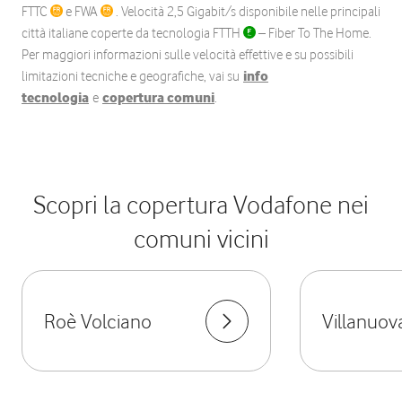
FTTC
e FWA
. Velocità 2,5 Gigabit/s disponibile nelle principali
città italiane coperte da tecnologia FTTH
– Fiber To The Home.
Per maggiori informazioni sulle velocità effettive e su possibili
limitazioni tecniche e geografiche, vai su
info
tecnologia
e
copertura comuni
.
Scopri la copertura Vodafone nei
comuni vicini
Roè Volciano
Villanuova