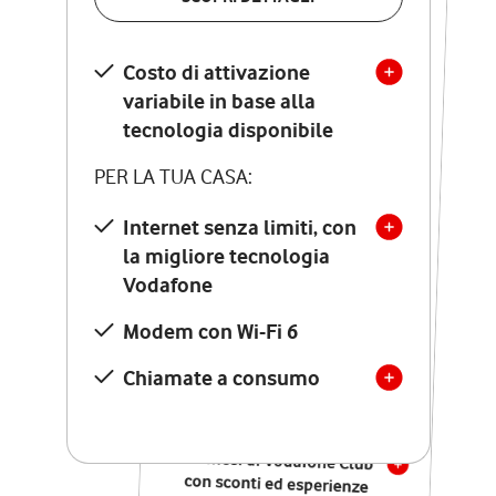
SCOPRI DETTAGLI
Costo di attivazione
Costo di attivazione
variabile in base alla
variabile in base alla
tecnologia disponibile
tecnologia disponibile
PER LA TUA CASA:
PER LA TUA CASA:
Internet senza limiti, con
la migliore tecnologia
Internet senza limiti, con
la migliore tecnologia
Vodafone
Vodafone
Modem Seven con Wi-Fi 7
Modem con Wi-Fi 6
Chiamate illimitate verso
numeri fissi e mobili
Chiamate a consumo
nazionali
SOLO SE ATTIVI ONLINE:
12 mesi di Vodafone Club
con sconti ed esperienze
esclusive, poi si disattiva