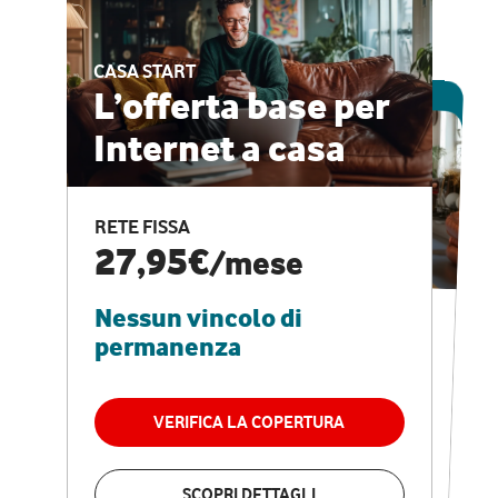
CASA START
ESCLUSIVA ONLINE
L’offerta base per
Internet a casa
CASA PRO
Internet veloce e
RETE FISSA
vantaggi speciali
27,95€
/mese
Nessun vincolo di
RETE FISSA + VODAFONE CLUB
29,95€
/mese
permanenza
Nessun vincolo di
permanenza
VERIFICA LA COPERTURA
VERIFICA LA COPERTURA
SCOPRI DETTAGLI