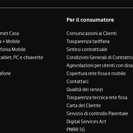
Per il consumatore
ernet Casa
Comunicazioni ai Clienti
a + Mobile
Trasparenza tariffaria
efonia Mobile
Sintesi contrattuale
tablet, PC e chiavette
Condizioni Generali di Contratto
Agevolazioni per utenti con disa
afone
Copertura rete fissa e mobile
Contattaci
Qualità dei servizi
Trasparenza tecnica rete fissa
Carta del Cliente
Servizio di controllo Parentale
Digital Services Act
PNRR 5G