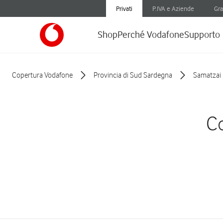
Privati
P.IVA e Aziende
Gra
Shop
Perché Vodafone
Supporto
Copertura Vodafone
Provincia di Sud Sardegna
Samatzai
Co