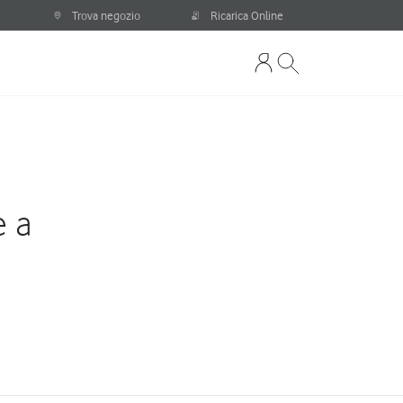
Trova negozio
Ricarica Online
e a