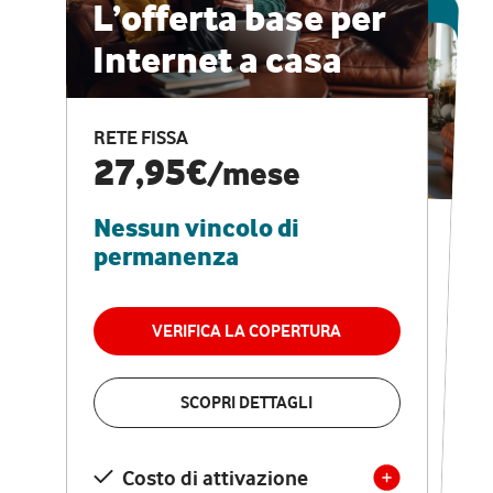
ESCLUSIVA ONLINE
L’offerta base per
Internet a casa
CASA PRO
Internet veloce e
RETE FISSA
vantaggi speciali
27,95€
/mese
Nessun vincolo di
RETE FISSA + VODAFONE CLUB
29,95€
/mese
permanenza
Nessun vincolo di
permanenza
VERIFICA LA COPERTURA
VERIFICA LA COPERTURA
SCOPRI DETTAGLI
SCOPRI DETTAGLI
Costo di attivazione