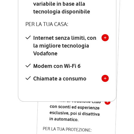
Costo di attivazione
variabile in base alla
variabile in base alla
tecnologia disponibile
tecnologia disponibile
PER LA TUA CASA:
PER LA TUA CASA:
Internet senza limiti, con
la migliore tecnologia
Internet senza limiti, con
la migliore tecnologia
Vodafone
Vodafone
Modem Seven con Wi-Fi 7
Modem con Wi-Fi 6
Chiamate illimitate verso
numeri fissi e mobili
Chiamate a consumo
nazionali
SOLO SE ATTIVI ONLINE:
12 mesi di Vodafone Club
con sconti ed esperienze
esclusive, poi si disattiva
in automatico.
PER LA TUA PROTEZIONE: