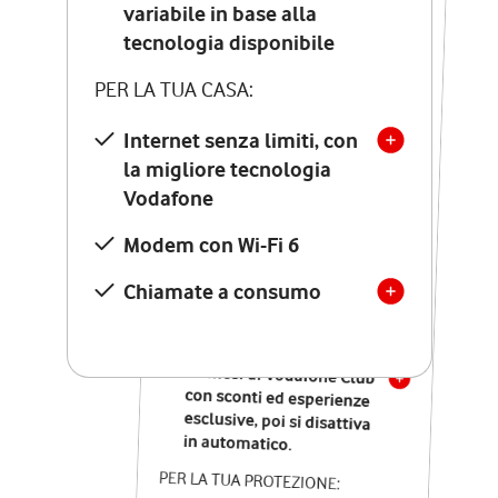
Costo di attivazione
variabile in base alla
variabile in base alla
tecnologia disponibile
tecnologia disponibile
PER LA TUA CASA:
PER LA TUA CASA:
Internet senza limiti, con
la migliore tecnologia
Internet senza limiti, con
la migliore tecnologia
Vodafone
Vodafone
Modem Seven con Wi-Fi 7
Modem con Wi-Fi 6
Chiamate illimitate verso
numeri fissi e mobili
Chiamate a consumo
nazionali
SOLO SE ATTIVI ONLINE:
12 mesi di Vodafone Club
con sconti ed esperienze
esclusive, poi si disattiva
in automatico.
PER LA TUA PROTEZIONE: