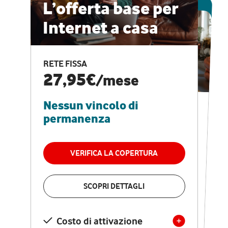
ESCLUSIVA ONLINE
L’offerta base per
Internet a casa
CASA PRO
Internet veloce e
RETE FISSA
vantaggi speciali
27,95€
/mese
Nessun vincolo di
RETE FISSA + VODAFONE CLUB
29,95€
/mese
permanenza
Nessun vincolo di
permanenza
VERIFICA LA COPERTURA
VERIFICA LA COPERTURA
SCOPRI DETTAGLI
SCOPRI DETTAGLI
Costo di attivazione