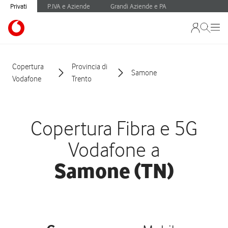
Privati
P.IVA e Aziende
Grandi Aziende e PA
Copertura
Provincia di
Samone
Vodafone
Trento
Copertura Fibra e 5G
Vodafone a
Samone (TN)