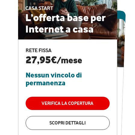
CASA START
ESCLUSIVA ONLINE
L’offerta base per
Internet a casa
CASA PRO
Internet veloce e
RETE FISSA
vantaggi speciali
27,95€
/mese
Nessun vincolo di
RETE FISSA + VODAFONE CLUB
29,95€
/mese
permanenza
Nessun vincolo di
permanenza
VERIFICA LA COPERTURA
VERIFICA LA COPERTURA
SCOPRI DETTAGLI
SCOPRI DETTAGLI