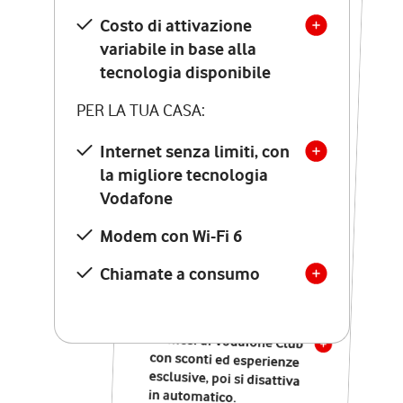
Costo di attivazione
Costo di attivazione
variabile in base alla
variabile in base alla
tecnologia disponibile
tecnologia disponibile
PER LA TUA CASA:
PER LA TUA CASA:
Internet senza limiti, con
la migliore tecnologia
Internet senza limiti, con
la migliore tecnologia
Vodafone
Vodafone
Modem Seven con Wi-Fi 7
Modem con Wi-Fi 6
Chiamate illimitate verso
numeri fissi e mobili
Chiamate a consumo
nazionali
SOLO SE ATTIVI ONLINE:
12 mesi di Vodafone Club
con sconti ed esperienze
esclusive, poi si disattiva
in automatico.