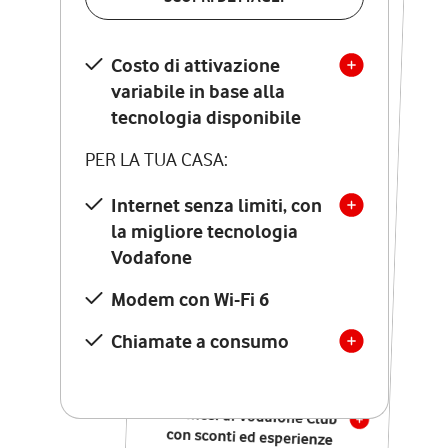
SCOPRI DETTAGLI
Costo di attivazione
Costo di attivazione
variabile in base alla
variabile in base alla
tecnologia disponibile
tecnologia disponibile
PER LA TUA CASA:
PER LA TUA CASA:
Internet senza limiti, con
la migliore tecnologia
Internet senza limiti, con
la migliore tecnologia
Vodafone
Vodafone
Modem Seven con Wi-Fi 7
Modem con Wi-Fi 6
Chiamate illimitate verso
numeri fissi e mobili
Chiamate a consumo
nazionali
SOLO SE ATTIVI ONLINE:
12 mesi di Vodafone Club
con sconti ed esperienze
esclusive, poi si disattiva