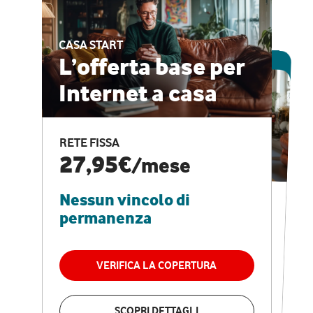
CASA START
ESCLUSIVA ONLINE
L’offerta base per
Internet a casa
CASA PRO
Internet veloce e
RETE FISSA
vantaggi speciali
27,95€
/mese
Nessun vincolo di
RETE FISSA + VODAFONE CLUB
29,95€
/mese
permanenza
Nessun vincolo di
permanenza
VERIFICA LA COPERTURA
VERIFICA LA COPERTURA
SCOPRI DETTAGLI