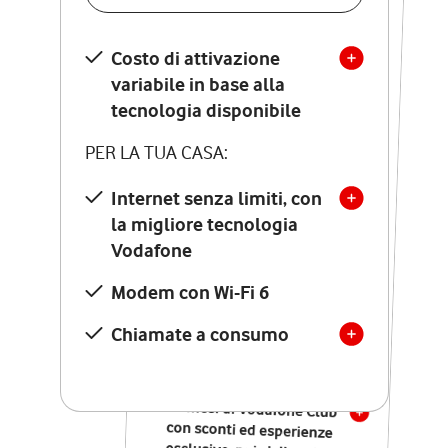
SCOPRI DETTAGLI
Costo di attivazione
Costo di attivazione
variabile in base alla
variabile in base alla
tecnologia disponibile
tecnologia disponibile
PER LA TUA CASA:
PER LA TUA CASA:
Internet senza limiti, con
la migliore tecnologia
Internet senza limiti, con
la migliore tecnologia
Vodafone
Vodafone
Modem Seven con Wi-Fi 7
Modem con Wi-Fi 6
Chiamate illimitate verso
numeri fissi e mobili
Chiamate a consumo
nazionali
SOLO SE ATTIVI ONLINE:
12 mesi di Vodafone Club
con sconti ed esperienze
esclusive, poi si disattiva