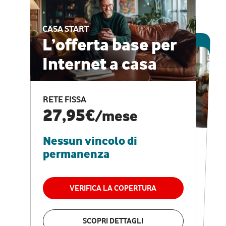
CASA START
ESCLUSIVA ONLINE
L’offerta base per
Internet a casa
CASA PRO
Internet veloce e
RETE FISSA
vantaggi speciali
27,95€
/mese
Nessun vincolo di
RETE FISSA + VODAFONE CLUB
29,95€
/mese
permanenza
Nessun vincolo di
permanenza
VERIFICA LA COPERTURA
VERIFICA LA COPERTURA
SCOPRI DETTAGLI