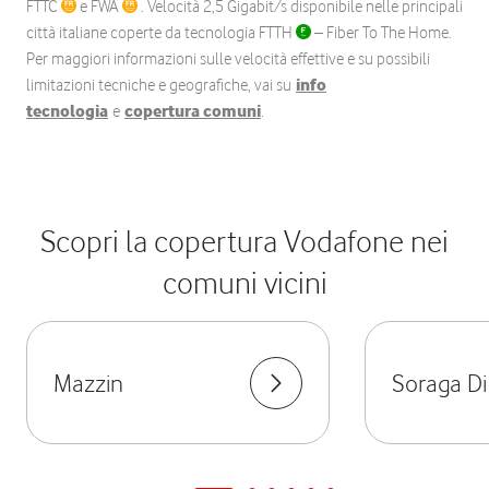
FTTC
e FWA
. Velocità 2,5 Gigabit/s disponibile nelle principali
città italiane coperte da tecnologia FTTH
– Fiber To The Home.
Per maggiori informazioni sulle velocità effettive e su possibili
limitazioni tecniche e geografiche, vai su
info
tecnologia
e
copertura comuni
.
Scopri la copertura Vodafone nei
comuni vicini
Mazzin
Soraga Di