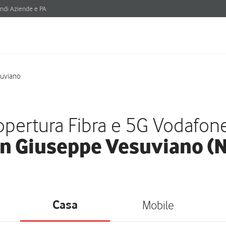
ndi Aziende e PA
suviano
pertura Fibra e 5G Vodafon
n Giuseppe Vesuviano (
Casa
Mobile