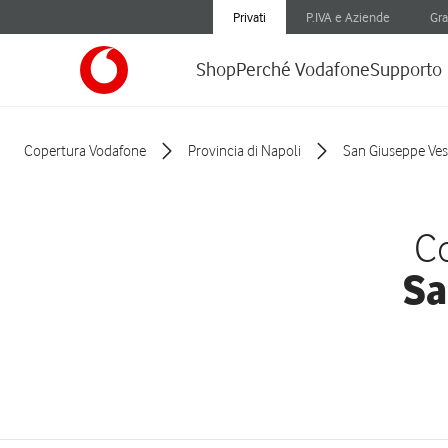
Privati
P.IVA e Aziende
Gra
Shop
Perché Vodafone
Supporto
Copertura Vodafone
Provincia di Napoli
San Giuseppe Ve
Co
Sa