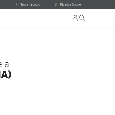
Trova negozio
Ricarica Online
e a
NA)