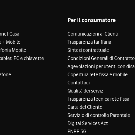
Per il consumatore
ernet Casa
Comunicazioni ai Clienti
a + Mobile
Trasparenza tariffaria
efonia Mobile
Sintesi contrattuale
tablet, PC e chiavette
Condizioni Generali di Contratto
Agevolazioni per utenti con disa
afone
Copertura rete fissa e mobile
Contattaci
Qualità dei servizi
Trasparenza tecnica rete fissa
Carta del Cliente
Servizio di controllo Parentale
Digital Services Act
PNRR 5G