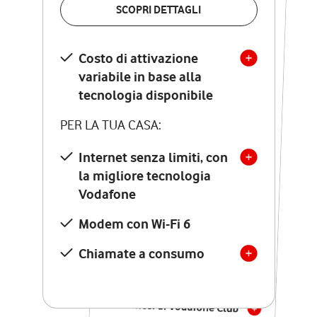
SCOPRI DETTAGLI
SCOPRI DETTAGLI
Costo di attivazione
Costo di attivazione
variabile in base alla
variabile in base alla
tecnologia disponibile
tecnologia disponibile
PER LA TUA CASA:
PER LA TUA CASA:
Internet senza limiti, con
la migliore tecnologia
Internet senza limiti, con
la migliore tecnologia
Vodafone
Vodafone
Modem Seven con Wi-Fi 7
Modem con Wi-Fi 6
Chiamate illimitate verso
numeri fissi e mobili
Chiamate a consumo
nazionali
SOLO SE ATTIVI ONLINE:
12 mesi di Vodafone Club
con sconti ed esperienze
esclusive, poi si disattiva