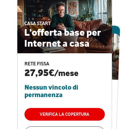
CASA START
ESCLUSIVA ONLINE
L’offerta base per
Internet a casa
CASA PRO
Internet veloce e
RETE FISSA
vantaggi speciali
27,95€
/mese
Nessun vincolo di
RETE FISSA + VODAFONE CLUB
29,95€
/mese
permanenza
Nessun vincolo di
permanenza
VERIFICA LA COPERTURA
VERIFICA LA COPERTURA