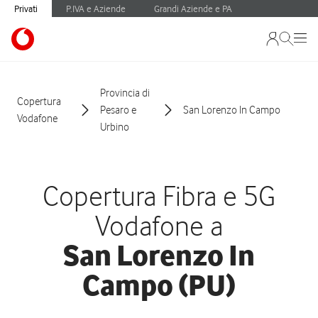
Privati
P.IVA e Aziende
Grandi Aziende e PA
Provincia di
Copertura
Pesaro e
San Lorenzo In Campo
Vodafone
Urbino
Copertura Fibra e 5G
Vodafone a
San Lorenzo In
Campo (PU)