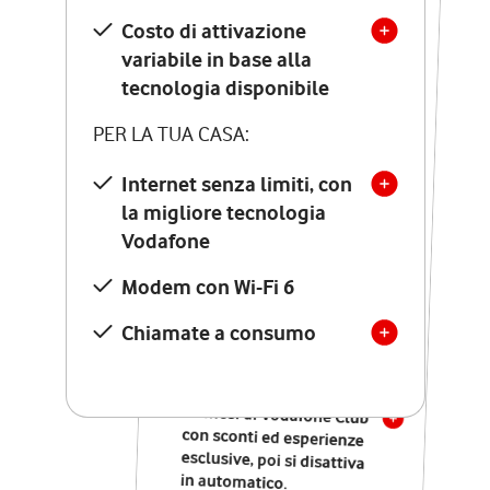
Costo di attivazione
Costo di attivazione
variabile in base alla
variabile in base alla
tecnologia disponibile
tecnologia disponibile
PER LA TUA CASA:
PER LA TUA CASA:
Internet senza limiti, con
la migliore tecnologia
Internet senza limiti, con
la migliore tecnologia
Vodafone
Vodafone
Modem Seven con Wi-Fi 7
Modem con Wi-Fi 6
Chiamate illimitate verso
numeri fissi e mobili
Chiamate a consumo
nazionali
SOLO SE ATTIVI ONLINE:
12 mesi di Vodafone Club
con sconti ed esperienze
esclusive, poi si disattiva
in automatico.