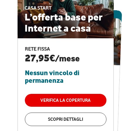
CASA START
ESCLUSIVA ONLINE
L’offerta base per
Internet a casa
CASA PRO
Internet veloce e
RETE FISSA
vantaggi speciali
27,95€
/mese
Nessun vincolo di
RETE FISSA + VODAFONE CLUB
29,95€
/mese
permanenza
Nessun vincolo di
permanenza
VERIFICA LA COPERTURA
VERIFICA LA COPERTURA
SCOPRI DETTAGLI
SCOPRI DETTAGLI