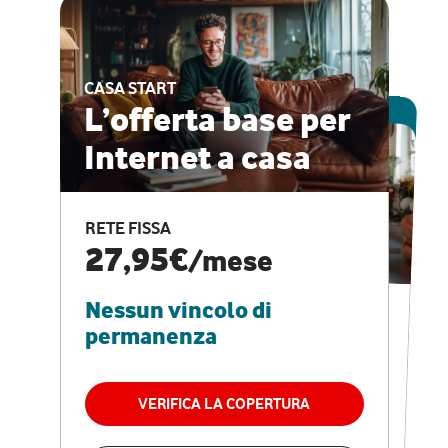
CASA START
ESCLUSIVA ONLINE
L’offerta base per
Internet a casa
CASA PRO
Internet veloce e
RETE FISSA
vantaggi speciali
27,95€
/mese
Nessun vincolo di
RETE FISSA + VODAFONE CLUB
29,95€
/mese
permanenza
Nessun vincolo di
permanenza
VERIFICA LA COPERTURA