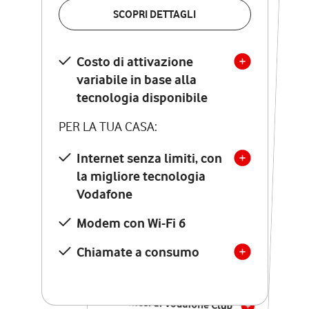
VERIFICA LA COPERTURA
SCOPRI DETTAGLI
SCOPRI DETTAGLI
Costo di attivazione
Costo di attivazione
variabile in base alla
variabile in base alla
tecnologia disponibile
tecnologia disponibile
PER LA TUA CASA:
PER LA TUA CASA:
Internet senza limiti, con
la migliore tecnologia
Internet senza limiti, con
la migliore tecnologia
Vodafone
Vodafone
Modem Seven con Wi-Fi 7
Modem con Wi-Fi 6
Chiamate illimitate verso
numeri fissi e mobili
Chiamate a consumo
nazionali
SOLO SE ATTIVI ONLINE:
12 mesi di Vodafone Club
con sconti ed esperienze
esclusive, poi si disattiva