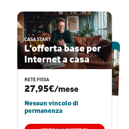
CASA START
ESCLUSIVA ONLINE
L’offerta base per
Internet a casa
CASA PRO
Internet veloce e
RETE FISSA
vantaggi speciali
27,95€
/mese
Nessun vincolo di
RETE FISSA + VODAFONE CLUB
29,95€
/mese
permanenza
Nessun vincolo di
permanenza