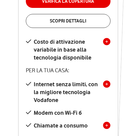
VERIFICA LA COPERTURA
VERIFICA LA COPERTURA
SCOPRI DETTAGLI
SCOPRI DETTAGLI
Costo di attivazione
Costo di attivazione
variabile in base alla
variabile in base alla
tecnologia disponibile
tecnologia disponibile
PER LA TUA CASA:
PER LA TUA CASA:
Internet senza limiti, con
la migliore tecnologia
Internet senza limiti, con
la migliore tecnologia
Vodafone
Vodafone
Modem Seven con Wi-Fi 7
Modem con Wi-Fi 6
Chiamate illimitate verso
numeri fissi e mobili
Chiamate a consumo
nazionali