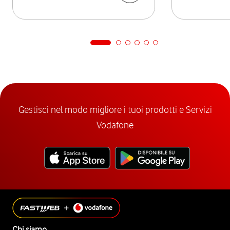
Gestisci nel modo migliore i tuoi prodotti e Servizi
Vodafone
Chi siamo