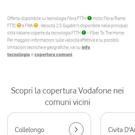
Offerta disponibile su tecnologia Fibra FTTH
misto Fibra/Rame
FTTC
e FWA
. Velocità 2,5 Gigabit/s disponibile nelle principali
città italiane coperte da tecnologia FTTH
– Fiber To The Home.
Per maggiori informazioni sulle velocità effettive e su possibili
limitazioni tecniche e geografiche, vai su
info
tecnologia
e
copertura comuni
.
Scopri la copertura Vodafone nei
comuni vicini
Collelongo
Civita D'A