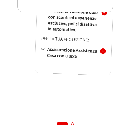
SOLO SE ATTIVI ONLINE:
12 mesi di Vodafone Club
con sconti ed esperienze
esclusive, poi si disattiva
in automatico.
PER LA TUA PROTEZIONE:
Assicurazione Assistenza
Casa con Quixa