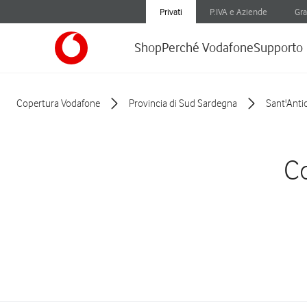
Privati
P.IVA e Aziende
Gra
Shop
Perché Vodafone
Supporto
Copertura Vodafone
Provincia di Sud Sardegna
Sant'Anti
Co