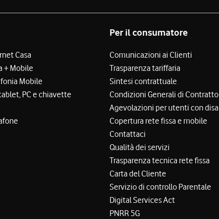
Per il consumatore
ernet Casa
Comunicazioni ai Clienti
a + Mobile
Trasparenza tariffaria
efonia Mobile
Sintesi contrattuale
tablet, PC e chiavette
Condizioni Generali di Contratto
Agevolazioni per utenti con disa
afone
Copertura rete fissa e mobile
Contattaci
Qualità dei servizi
Trasparenza tecnica rete fissa
Carta del Cliente
Servizio di controllo Parentale
Digital Services Act
PNRR 5G