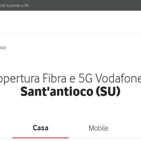
ndi Aziende e PA
oco
pertura Fibra e 5G Vodafon
Sant'antioco (SU)
Casa
Mobile