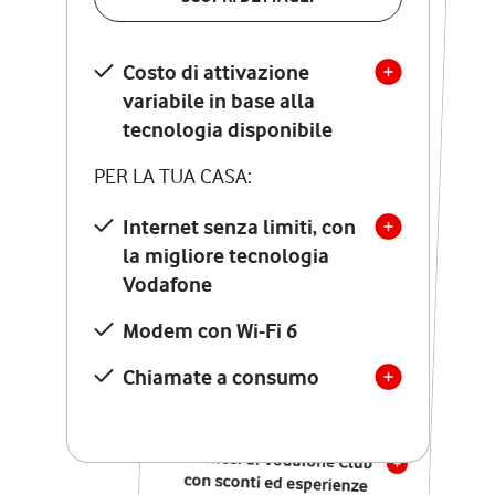
SCOPRI DETTAGLI
Costo di attivazione
Costo di attivazione
variabile in base alla
variabile in base alla
tecnologia disponibile
tecnologia disponibile
PER LA TUA CASA:
PER LA TUA CASA:
Internet senza limiti, con
la migliore tecnologia
Internet senza limiti, con
la migliore tecnologia
Vodafone
Vodafone
Modem Seven con Wi-Fi 7
Modem con Wi-Fi 6
Chiamate illimitate verso
numeri fissi e mobili
Chiamate a consumo
nazionali
SOLO SE ATTIVI ONLINE:
12 mesi di Vodafone Club
con sconti ed esperienze
esclusive, poi si disattiva