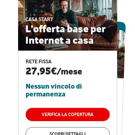
CASA START
ESCLUSIVA ONLINE
L’offerta base per
Internet a casa
CASA PRO
Internet veloce e
RETE FISSA
vantaggi speciali
27,95€
/mese
Nessun vincolo di
RETE FISSA + VODAFONE CLUB
29,95€
/mese
permanenza
Nessun vincolo di
permanenza
VERIFICA LA COPERTURA
VERIFICA LA COPERTURA
SCOPRI DETTAGLI