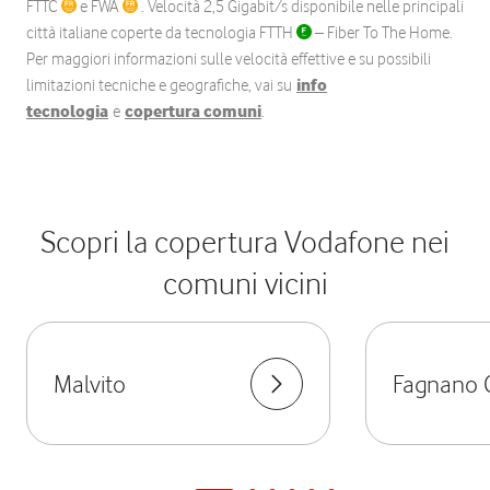
FTTC
e FWA
. Velocità 2,5 Gigabit/s disponibile nelle principali
città italiane coperte da tecnologia FTTH
– Fiber To The Home.
Per maggiori informazioni sulle velocità effettive e su possibili
limitazioni tecniche e geografiche, vai su
info
tecnologia
e
copertura comuni
.
Scopri la copertura Vodafone nei
comuni vicini
Malvito
Fagnano C