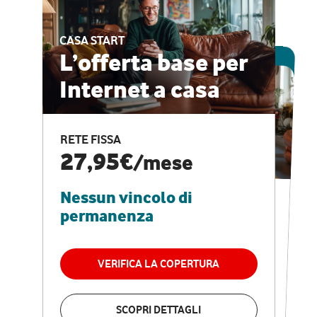
CASA START
ESCLUSIVA ONLINE
L’offerta base per
Internet a casa
CASA PRO
Internet veloce e
RETE FISSA
vantaggi speciali
27,95€
/mese
Nessun vincolo di
RETE FISSA + VODAFONE CLUB
29,95€
/mese
permanenza
Nessun vincolo di
permanenza
VERIFICA LA COPERTURA
VERIFICA LA COPERTURA
SCOPRI DETTAGLI