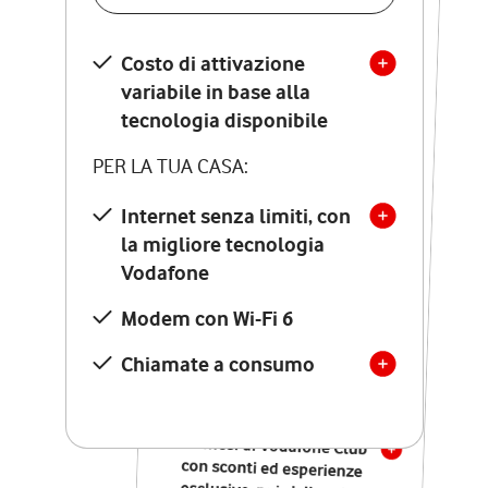
SCOPRI DETTAGLI
Costo di attivazione
Costo di attivazione
variabile in base alla
variabile in base alla
tecnologia disponibile
tecnologia disponibile
PER LA TUA CASA:
PER LA TUA CASA:
Internet senza limiti, con
la migliore tecnologia
Internet senza limiti, con
la migliore tecnologia
Vodafone
Vodafone
Modem Seven con Wi-Fi 7
Modem con Wi-Fi 6
Chiamate illimitate verso
numeri fissi e mobili
Chiamate a consumo
nazionali
SOLO SE ATTIVI ONLINE:
12 mesi di Vodafone Club
con sconti ed esperienze
esclusive, poi si disattiva