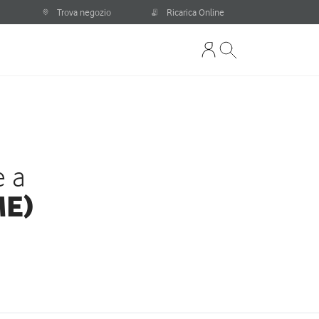
Trova negozio
Ricarica Online
e a
ME)