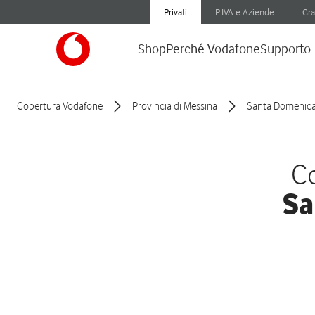
Privati
P.IVA e Aziende
Gra
Shop
Perché Vodafone
Supporto
Copertura Vodafone
Provincia di Messina
Santa Domenica 
Co
Sa