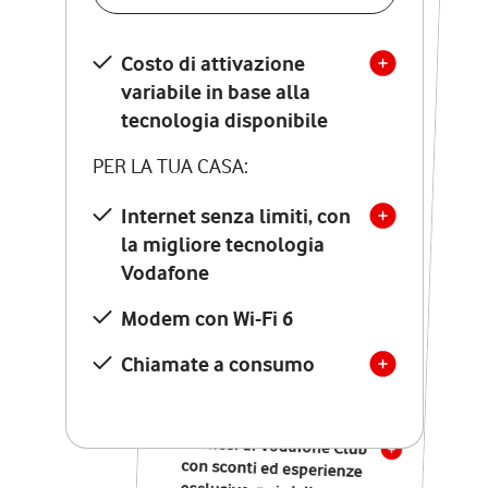
SCOPRI DETTAGLI
Costo di attivazione
Costo di attivazione
variabile in base alla
variabile in base alla
tecnologia disponibile
tecnologia disponibile
PER LA TUA CASA:
PER LA TUA CASA:
Internet senza limiti, con
la migliore tecnologia
Internet senza limiti, con
la migliore tecnologia
Vodafone
Vodafone
Modem Seven con Wi-Fi 7
Modem con Wi-Fi 6
Chiamate illimitate verso
numeri fissi e mobili
Chiamate a consumo
nazionali
SOLO SE ATTIVI ONLINE:
12 mesi di Vodafone Club
con sconti ed esperienze
esclusive, poi si disattiva