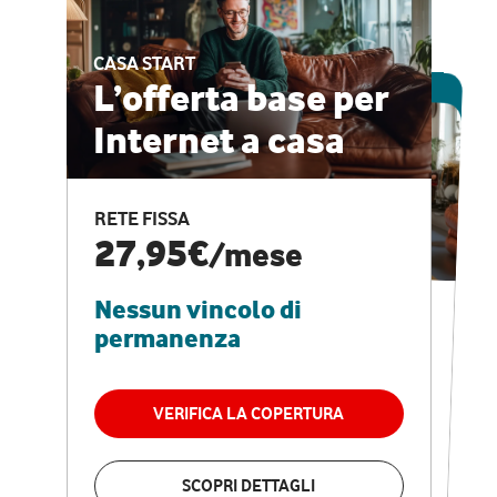
CASA START
ESCLUSIVA ONLINE
L’offerta base per
Internet a casa
CASA PRO
Internet veloce e
RETE FISSA
vantaggi speciali
27,95€
/mese
Nessun vincolo di
RETE FISSA + VODAFONE CLUB
29,95€
/mese
permanenza
Nessun vincolo di
permanenza
VERIFICA LA COPERTURA
VERIFICA LA COPERTURA
SCOPRI DETTAGLI