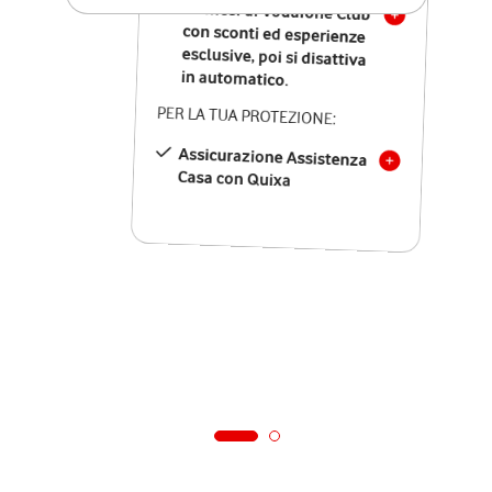
12 mesi di Vodafone Club
con sconti ed esperienze
esclusive, poi si disattiva
in automatico.
PER LA TUA PROTEZIONE:
Assicurazione Assistenza
Casa con Quixa