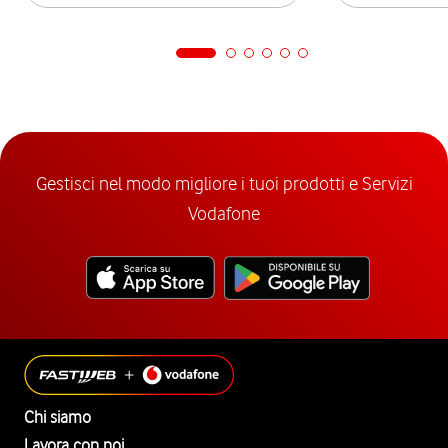
Gestisci nel modo migliore i tuoi prodotti e Servizi
Vodafone
Chi siamo
Lavora con noi