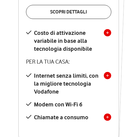
VERIFICA LA COPERTURA
SCOPRI DETTAGLI
SCOPRI DETTAGLI
Costo di attivazione
Costo di attivazione
variabile in base alla
variabile in base alla
tecnologia disponibile
tecnologia disponibile
PER LA TUA CASA:
PER LA TUA CASA:
Internet senza limiti, con
la migliore tecnologia
Internet senza limiti, con
la migliore tecnologia
Vodafone
Vodafone
Modem Seven con Wi-Fi 7
Modem con Wi-Fi 6
Chiamate illimitate verso
numeri fissi e mobili
Chiamate a consumo
nazionali
SOLO SE ATTIVI ONLINE: