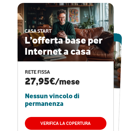
CASA START
ESCLUSIVA ONLINE
L’offerta base per
Internet a casa
CASA PRO
Internet veloce e
RETE FISSA
vantaggi speciali
27,95€
/mese
Nessun vincolo di
RETE FISSA + VODAFONE CLUB
29,95€
/mese
permanenza
Nessun vincolo di
permanenza
VERIFICA LA COPERTURA