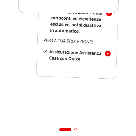
SOLO SE ATTIVI ONLINE:
12 mesi di Vodafone Club
con sconti ed esperienze
esclusive, poi si disattiva
in automatico.
PER LA TUA PROTEZIONE:
Assicurazione Assistenza
Casa con Quixa