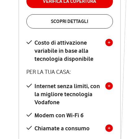
VERIFICA LA COPERTURA
VERIFICA LA COPERTURA
SCOPRI DETTAGLI
SCOPRI DETTAGLI
Costo di attivazione
Costo di attivazione
variabile in base alla
variabile in base alla
tecnologia disponibile
tecnologia disponibile
PER LA TUA CASA:
PER LA TUA CASA:
Internet senza limiti, con
la migliore tecnologia
Internet senza limiti, con
la migliore tecnologia
Vodafone
Vodafone
Modem Seven con Wi-Fi 7
Modem con Wi-Fi 6
Chiamate illimitate verso
numeri fissi e mobili
Chiamate a consumo
nazionali