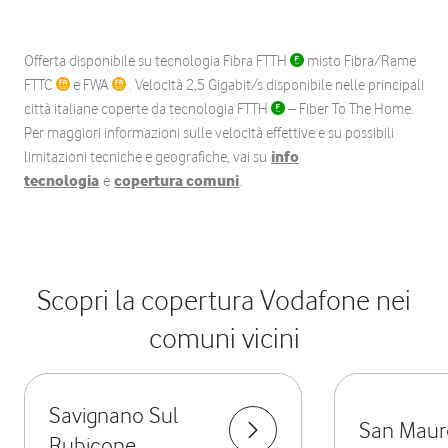
Offerta disponibile su tecnologia Fibra FTTH
misto Fibra/Rame
FTTC
e FWA
. Velocità 2,5 Gigabit/s disponibile nelle principali
città italiane coperte da tecnologia FTTH
– Fiber To The Home.
Per maggiori informazioni sulle velocità effettive e su possibili
limitazioni tecniche e geografiche, vai su
info
tecnologia
e
copertura comuni
.
Scopri la copertura Vodafone nei
comuni vicini
Savignano Sul
San Mauro
Rubicone