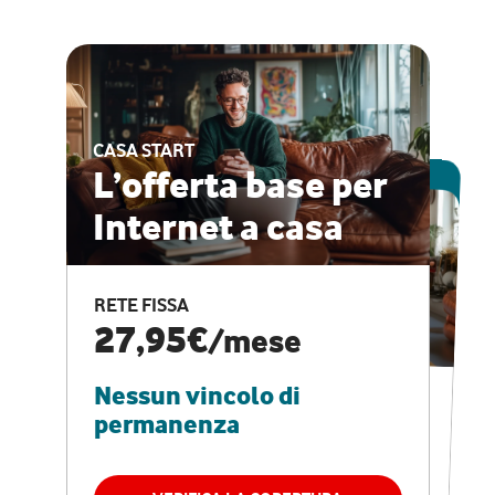
CASA START
ESCLUSIVA ONLINE
L’offerta base per
Internet a casa
CASA PRO
Internet veloce e
RETE FISSA
vantaggi speciali
27,95€
/mese
Nessun vincolo di
RETE FISSA + VODAFONE CLUB
29,95€
/mese
permanenza
Nessun vincolo di
permanenza