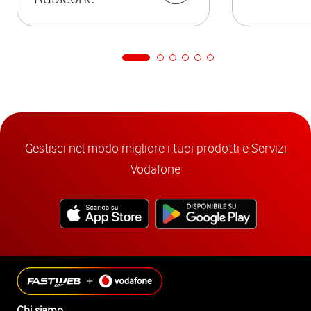
Gestisci nel modo migliore i tuoi prodotti e Servizi
Vodafone
Chi siamo