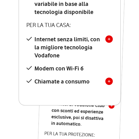
Costo di attivazione
variabile in base alla
variabile in base alla
tecnologia disponibile
tecnologia disponibile
PER LA TUA CASA:
PER LA TUA CASA:
Internet senza limiti, con
la migliore tecnologia
Internet senza limiti, con
la migliore tecnologia
Vodafone
Vodafone
Modem Seven con Wi-Fi 7
Modem con Wi-Fi 6
Chiamate illimitate verso
numeri fissi e mobili
Chiamate a consumo
nazionali
SOLO SE ATTIVI ONLINE:
12 mesi di Vodafone Club
con sconti ed esperienze
esclusive, poi si disattiva
in automatico.
PER LA TUA PROTEZIONE: