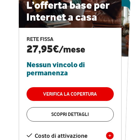
ESCLUSIVA ONLINE
L’offerta base per
Internet a casa
CASA PRO
Internet veloce e
RETE FISSA
vantaggi speciali
27,95€
/mese
Nessun vincolo di
RETE FISSA + VODAFONE CLUB
29,95€
/mese
permanenza
Nessun vincolo di
permanenza
VERIFICA LA COPERTURA
VERIFICA LA COPERTURA
SCOPRI DETTAGLI
SCOPRI DETTAGLI
Costo di attivazione