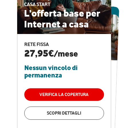
CASA START
ESCLUSIVA ONLINE
L’offerta base per
Internet a casa
CASA PRO
Internet veloce e
RETE FISSA
vantaggi speciali
27,95€
/mese
Nessun vincolo di
RETE FISSA + VODAFONE CLUB
29,95€
/mese
permanenza
Nessun vincolo di
permanenza
VERIFICA LA COPERTURA
VERIFICA LA COPERTURA
SCOPRI DETTAGLI
SCOPRI DETTAGLI