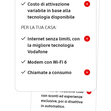
Costo di attivazione
Costo di attivazione
variabile in base alla
variabile in base alla
tecnologia disponibile
tecnologia disponibile
PER LA TUA CASA:
PER LA TUA CASA:
Internet senza limiti, con
la migliore tecnologia
Internet senza limiti, con
la migliore tecnologia
Vodafone
Vodafone
Modem Seven con Wi-Fi 7
Modem con Wi-Fi 6
Chiamate illimitate verso
numeri fissi e mobili
Chiamate a consumo
nazionali
SOLO SE ATTIVI ONLINE:
12 mesi di Vodafone Club
con sconti ed esperienze
esclusive, poi si disattiva
in automatico.