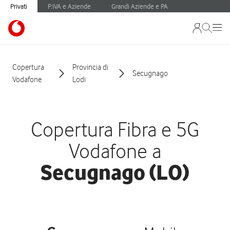
Privati
P.IVA e Aziende
Grandi Aziende e PA
Copertura
Provincia di
Secugnago
Vodafone
Lodi
Copertura Fibra e 5G
Vodafone a
Secugnago (LO)